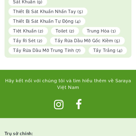
Sát Khuẩn
(9)
Thiết Bị Sát Khuẩn Nhấn Tay
(5)
Thiết Bị Sát Khuẩn Tự Động
(4)
Tiệt Khuẩn
(2)
Toilet
(2)
Trung Hòa
(1)
Tẩy Rỉ Sét
(2)
Tẩy Rửa Dầu Mỡ Gốc Kiềm
(5)
Tẩy Rửa Dầu Mỡ Trung Tính
(7)
Tẩy Trắng
(4)
Hãy kết nối với chúng tôi và tìm hiểu thêm về Saraya
Việt Nam
Trụ sở chính: