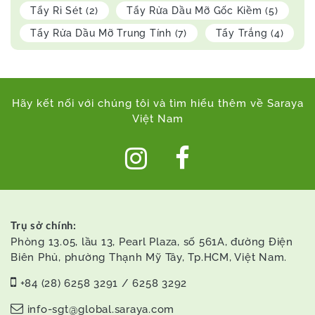
Tẩy Rỉ Sét
(2)
Tẩy Rửa Dầu Mỡ Gốc Kiềm
(5)
Tẩy Rửa Dầu Mỡ Trung Tính
(7)
Tẩy Trắng
(4)
Hãy kết nối với chúng tôi và tìm hiểu thêm về Saraya
Việt Nam
Trụ sở chính:
Phòng 13.05, lầu 13, Pearl Plaza, số 561A, đường Điện
Biên Phủ, phường Thạnh Mỹ Tây, Tp.HCM, Việt Nam.
+84 (28) 6258 3291 / 6258 3292
info-sgt@global.saraya.com