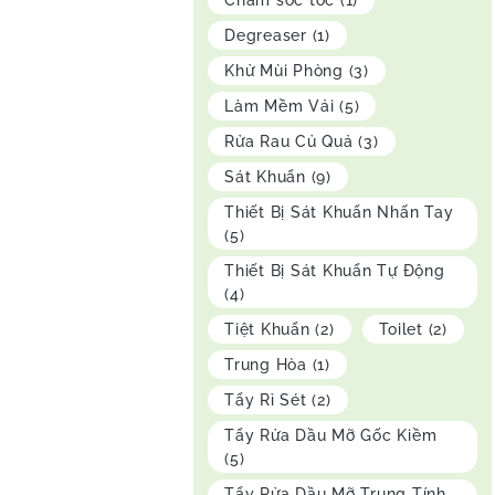
Chăm sóc tóc
(1)
Degreaser
(1)
Khử Mùi Phòng
(3)
Làm Mềm Vải
(5)
Rửa Rau Củ Quả
(3)
Sát Khuẩn
(9)
Thiết Bị Sát Khuẩn Nhấn Tay
(5)
Thiết Bị Sát Khuẩn Tự Động
(4)
Tiệt Khuẩn
(2)
Toilet
(2)
Trung Hòa
(1)
Tẩy Rỉ Sét
(2)
Tẩy Rửa Dầu Mỡ Gốc Kiềm
(5)
Tẩy Rửa Dầu Mỡ Trung Tính