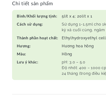
Chi tiết sản phẩm
5lít x 4; 20lít x 1
Bình/Khối lượng tịnh:
Sử dụng 1-1,5ml cho 1k
Cách sử dụng:
kỳ xả cuối cùng, ngâm 
Ethylhydroxyethyl cel
Thành phần hoạt chất:
Hương hoa hồng
Hương:
Hồng
Màu:
pH: 3.0 – 5.0
Lưu ý khác:
Độ nhớt: 400 – 1000 c
24 tháng (trong điều k