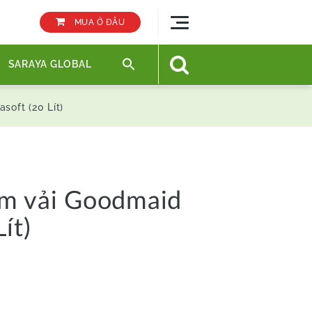
MUA Ở ĐÂU
SARAYA GLOBAL
soft (20 Lít)
ềm vải Goodmaid
ít)