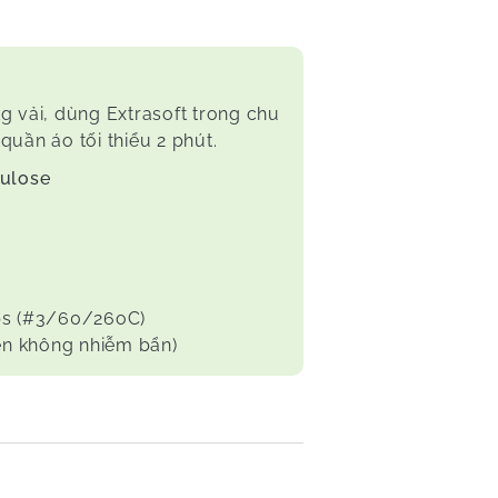
g vải, dùng Extrasoft trong chu
quần áo tối thiểu 2 phút.
lulose
ps (#3/60/26oC)
iện không nhiễm bẩn)