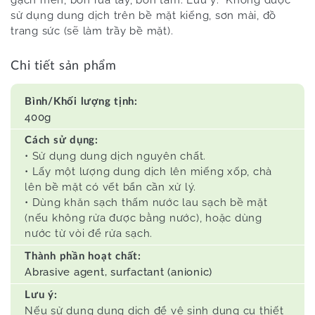
gạch men, bồn rửa tay, bồn tắm. Lưu ý: Không được
sử dụng dung dịch trên bề mặt kiếng, sơn mài, đồ
trang sức (sẽ làm trầy bề mặt).
Chi tiết sản phẩm
Bình/Khối lượng tịnh:
400g
Cách sử dụng:
• Sử dụng dung dịch nguyên chất.
• Lấy một lượng dung dịch lên miếng xốp, chà
lên bề mặt có vết bẩn cần xử lý.
• Dùng khăn sạch thấm nước lau sạch bề mặt
(nếu không rửa được bằng nước), hoặc dùng
nước từ vòi để rửa sạch.
Thành phần hoạt chất:
Abrasive agent, surfactant (anionic)
Lưu ý:
Nếu sử dụng dung dịch để vệ sinh dụng cụ thiết