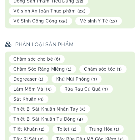
Dòng Sản Phẩm Tiêu Dùng
(22)
Vệ sinh An toàn Thực phẩm
(23)
Vệ Sinh Công Cộng
(35)
Vệ sinh Y Tế
(13)
PHÂN LOẠI SẢN PHẨM
Chăm sóc cho bé
(6)
Chăm Sóc Răng Miệng
(1)
Chăm sóc tóc
(1)
Degreaser
(1)
Khử Mùi Phòng
(3)
Làm Mềm Vải
(5)
Rửa Rau Củ Quả
(3)
Sát Khuẩn
(9)
Thiết Bị Sát Khuẩn Nhấn Tay
(5)
Thiết Bị Sát Khuẩn Tự Động
(4)
Tiệt Khuẩn
(2)
Toilet
(2)
Trung Hòa
(1)
Tẩy Rỉ Sét
(2)
Tẩy Rửa Dầu Mỡ Gốc Kiềm
(5)